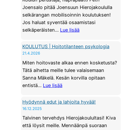
Joensalo pitää Joensuun Hierojakoululla
selkärangan mobilisoinnin koulutuksen!
Jos haluat syventää osaamistasi
:
selkäperäisten…
Lue lisää
K
O
KOULUTUS | Hoitotilanteen psykologia
U
21.4.2026
L
Miten hoitovaste alkaa ennen kosketusta?
U
Tätä aihetta meille tulee valaisemaan
T
Sanna Mäkelä. Kesän korvilla opitaan
U
:
entistä…
Lue lisää
S
K
|
O
Hyödynnä edut ja lahjoita hyvää!
S
U
16.12.2025
e
L
Talvinen tervehdys Hierojakoulultasi! Kiva
l
U
että löysit meille. Mennäänpä suoraan
k