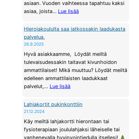
T
asiaan. Vuoden vaihteessa tapahtuu kaksi
ä
U
:
asiaa, joista…
Lue lisää
r
S
H
a
|
y
Hierojakoululta saa jatkossakin laadukasta
n
H
ö
palvelua.
g
o
d
26.9.2025
a
i
y
n
Hyvä asiakkaamme, Löydät meiltä
t
n
m
tulevaisudessakin taitavat kivunhoidon
o
n
o
ammattilaiset! Mikä muuttuu? Löydät meiltä
t
ä
b
edelleen ammattilaisten laadukkaat
i
e
:
i
palvelut,…
Lue lisää
l
d
H
l
a
u
i
i
Lahjakortit pukinkonttiin
n
t
e
s
21.12.2024
t
j
r
o
e
Käy meiltä lahjakortti hierontaan tai
a
o
i
e
fysioterapiaan joululahjaksi läheiselle tai
l
j
n
n
vanhenevalla hyvinvointiedulla itsellesi!