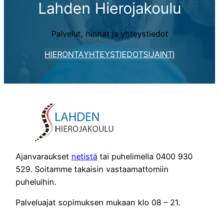
Lahden Hierojakoulu
Palvelut, hinnat ja yhteystiedot
HIERONTA
YHTEYSTIEDOT
SIJAINTI
Ajanvaraukset
netistä
tai puhelimella 0400 930
529. Soitamme takaisin vastaamattomiin
puheluihin.
Palveluajat sopimuksen mukaan klo 08 – 21.