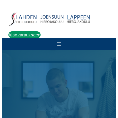
Siirry
sisältöön
Ajanvaraukseen