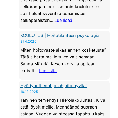
selkärangan mobilisoinnin koulutuksen!
Jos haluat syventää osaamistasi
:
selkäperäisten…
Lue lisää
K
O
KOULUTUS | Hoitotilanteen psykologia
U
21.4.2026
L
Miten hoitovaste alkaa ennen kosketusta?
U
Tätä aihetta meille tulee valaisemaan
T
Sanna Mäkelä. Kesän korvilla opitaan
U
:
entistä…
Lue lisää
S
K
|
O
Hyödynnä edut ja lahjoita hyvää!
S
U
16.12.2025
e
L
Talvinen tervehdys Hierojakoulultasi! Kiva
l
U
että löysit meille. Mennäänpä suoraan
k
T
asiaan. Vuoden vaihteessa tapahtuu kaksi
ä