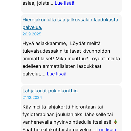
U
:
asiaa, joista…
Lue lisää
r
S
H
a
|
y
Hierojakoululta saa jatkossakin laadukasta
n
H
ö
palvelua.
g
o
d
26.9.2025
a
i
y
n
Hyvä asiakkaamme, Löydät meiltä
t
n
m
tulevaisudessakin taitavat kivunhoidon
o
n
o
ammattilaiset! Mikä muuttuu? Löydät meiltä
t
ä
b
edelleen ammattilaisten laadukkaat
i
e
:
i
palvelut,…
Lue lisää
l
d
H
l
a
u
i
i
Lahjakortit pukinkonttiin
n
t
e
s
21.12.2024
t
j
r
o
e
Käy meiltä lahjakortti hierontaan tai
a
o
i
e
fysioterapiaan joululahjaksi läheiselle tai
l
j
n
n
vanhenevalla hyvinvointiedulla itsellesi!
a
a
t
:
p
Saat henkilökohtaista palvelua…
Lue lisää