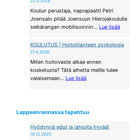
22.4.2026
k
a
o
Koulun perustaja, naprapaatti Petri
h
u
Joensalo pitää Joensuun Hierojakoululla
j
l
:
selkärangan mobilisoinnin…
Lue lisää
o
u
K
i
l
O
KOULUTUS | Hoitotilanteen psykologia
t
t
U
21.4.2026
a
a
L
Miten hoitovaste alkaa ennen
h
s
U
kosketusta? Tätä aihetta meille tulee
y
a
T
:
valaisemaan…
Lue lisää
v
a
U
K
ä
j
S
O
ä
a
|
U
!
t
S
L
Lappeenrannassa tapahtuu
k
e
U
o
l
T
Hyödynnä edut ja lahjoita hyvää!
s
k
16.12.2025
U
s