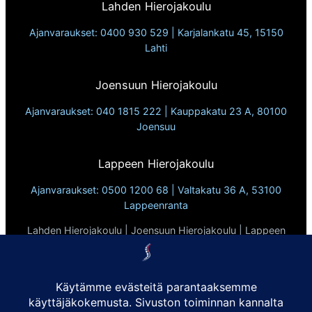
s
l
Lahden Hierojakoulu
k
v
i
y
a
o
e
J
Ajanvaraukset: 0400 930 529 | Karjalankatu 45, 15150
k
h
u
l
Lahti
o
o
j
l
u
e
l
o
u
Joensuun Hierojakoulu
a
n
o
i
l
.
s
g
Ajanvaraukset: 040 1815 222 | Kauppakatu 23 A, 80100
t
t
u
Joensuu
i
a
a
u
a
h
s
2
Lappeen Hierojakoulu
y
a
0
v
Ajanvaraukset: 0500 1200 68 | Valtakatu 36 A, 53100
a
2
ä
Lappeenranta
j
6
ä
a
Lahden Hierojakoulu | Joensuun Hierojakoulu | Lappeen
k
!
t
Hierojakoulu
e
Vuodesta 2010
k
v
o
ä
Tietosuojaseloste
s
t