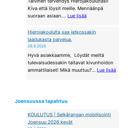
Talvinen tervehdys Hierojakoulultasi!
Kiva että löysit meille. Mennäänpä
:
suoraan asiaan.…
Lue lisää
H
y
Hierojakoululta saa jatkossakin
ö
laadukasta palvelua.
d
26.9.2025
y
Hyvä asiakkaamme, Löydät meiltä
n
tulevaisudessakin taitavat kivunhoidon
n
:
ammattilaiset! Mikä muuttuu?…
Lue lisää
ä
H
e
i
d
e
u
r
Joensuussa tapahtuu
t
o
j
j
KOULUTUS | Selkärangan mobilisointi
a
a
Joensuu 2026 kevät
l