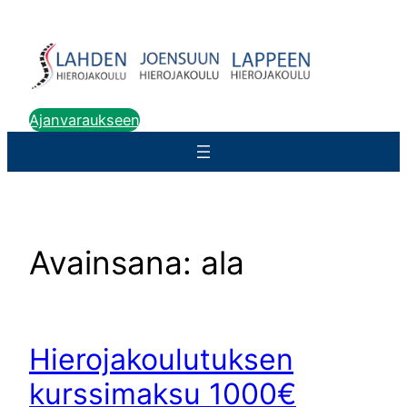
Siirry
sisältöön
Ajanvaraukseen
Avainsana:
ala
Hierojakoulutuksen
kurssimaksu 1000€