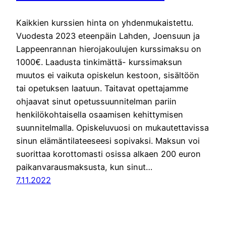
Kaikkien kurssien hinta on yhdenmukaistettu.
Vuodesta 2023 eteenpäin Lahden, Joensuun ja
Lappeenrannan hierojakoulujen kurssimaksu on
1000€. Laadusta tinkimättä- kurssimaksun
muutos ei vaikuta opiskelun kestoon, sisältöön
tai opetuksen laatuun. Taitavat opettajamme
ohjaavat sinut opetussuunnitelman pariin
henkilökohtaisella osaamisen kehittymisen
suunnitelmalla. Opiskeluvuosi on mukautettavissa
sinun elämäntilateeseesi sopivaksi. Maksun voi
suorittaa korottomasti osissa alkaen 200 euron
paikanvarausmaksusta, kun sinut…
7.11.2022