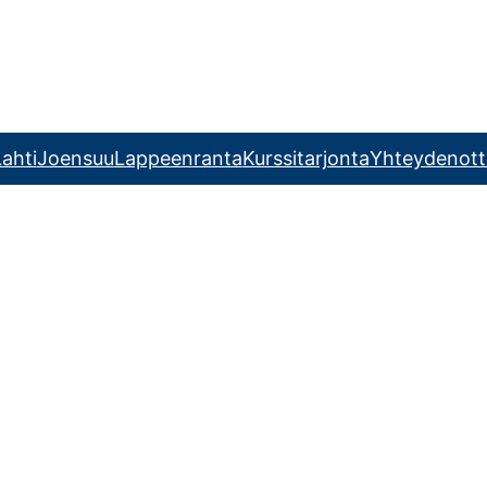
ahti
Joensuu
Lappeenranta
Kurssitarjonta
Yhteydenott