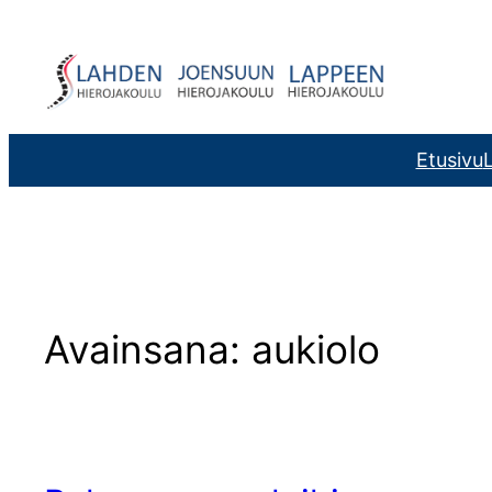
Siirry
sisältöön
Etusivu
L
Avainsana:
aukiolo