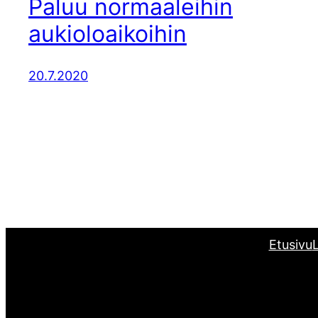
Paluu normaaleihin
aukioloaikoihin
20.7.2020
Etusivu
L