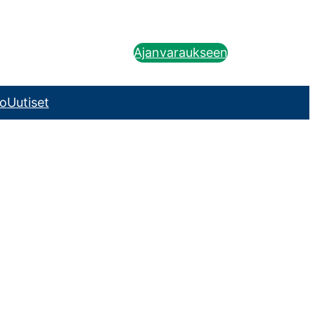
Ajanvaraukseen
o
Uutiset