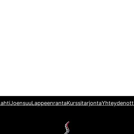
ahti
Joensuu
Lappeenranta
Kurssitarjonta
Yhteydenott