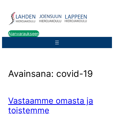
Siirry
sisältöön
Ajanvaraukseen
Avainsana:
covid-19
Vastaamme omasta ja
toistemme