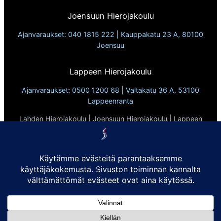
Joensuun Hierojakoulu
Ajanvaraukset: 040 1815 222 | Kauppakatu 23 A, 80100
Joensuu
Lappeen Hierojakoulu
Ajanvaraukset: 0500 1200 68 | Valtakatu 36 A, 53100
Lappeenranta
Lahden Hierojakoulu | Joensuun Hierojakoulu | Lappeen
Hierojakoulu
Vuodesta 2010
Tietosuojaseloste
Evästekäytännöt:
Sivusto ei käytä kolmannen osapuolen evästeitä eikä
seuraimia. Käytämme ainoastaan evästeitä, jotka ovat
sivuston toimivuuden kannalta välttämättömiä.