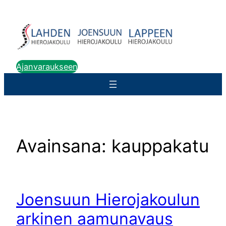
Siirry
sisältöön
Ajanvaraukseen
Avainsana:
kauppakatu
Joensuun Hierojakoulun
arkinen aamunavaus