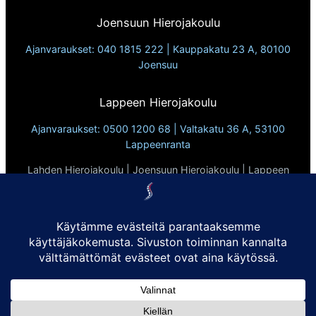
Joensuun Hierojakoulu
Ajanvaraukset: 040 1815 222 | Kauppakatu 23 A, 80100
Joensuu
Lappeen Hierojakoulu
Ajanvaraukset: 0500 1200 68 | Valtakatu 36 A, 53100
Lappeenranta
Lahden Hierojakoulu | Joensuun Hierojakoulu | Lappeen
Hierojakoulu
Vuodesta 2010
Tietosuojaseloste
Evästekäytännöt:
Sivusto ei käytä kolmannen osapuolen evästeitä eikä
seuraimia. Käytämme ainoastaan evästeitä, jotka ovat
sivuston toimivuuden kannalta välttämättömiä.