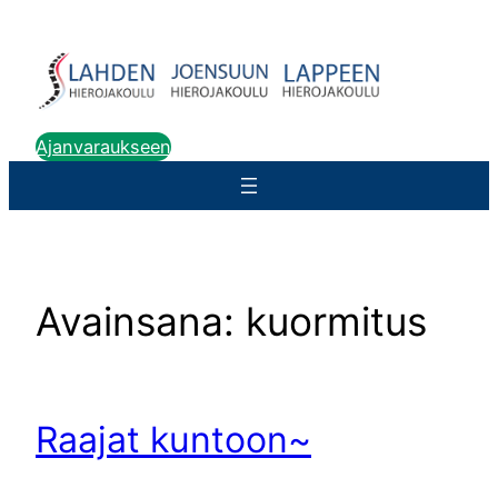
Siirry
sisältöön
Ajanvaraukseen
Avainsana:
kuormitus
Raajat kuntoon~