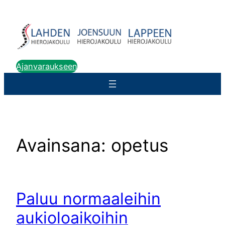
Siirry
sisältöön
Ajanvaraukseen
Avainsana:
opetus
Paluu normaaleihin
aukioloaikoihin