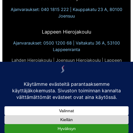
Ajanvaraukset: 040 1815 222 | Kauppakatu 23 A, 80100
Joensuu
Lappeen Hierojakoulu
Ajanvaraukset: 0500 1200 68 | Valtakatu 36 A, 53100
Lappeenranta
Lahden Hierojakoulu | Joensuun Hierojakoulu | Lappeen
Hierojakoulu
Vuodesta 2010
Tietosuojaseloste
Evästekäytännöt:
Sivusto ei käytä kolmannen osapuolen evästeitä eikä
seuraimia. Käytämme ainoastaan evästeitä, jotka ovat
sivuston toimivuuden kannalta välttämättömiä.