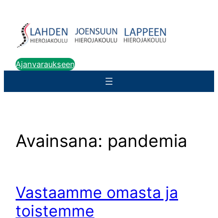
Siirry
sisältöön
Ajanvaraukseen
Avainsana:
pandemia
Vastaamme omasta ja
toistemme