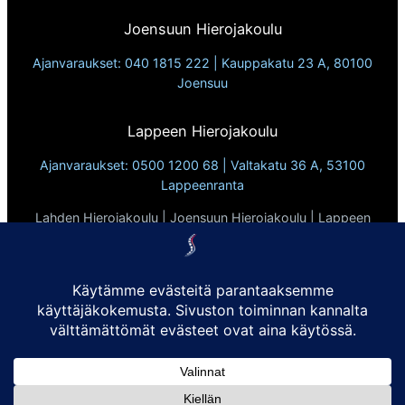
Joensuun Hierojakoulu
Ajanvaraukset: 040 1815 222 | Kauppakatu 23 A, 80100
Joensuu
Lappeen Hierojakoulu
Ajanvaraukset: 0500 1200 68 | Valtakatu 36 A, 53100
Lappeenranta
Lahden Hierojakoulu | Joensuun Hierojakoulu | Lappeen
Hierojakoulu
Vuodesta 2010
Tietosuojaseloste
Evästekäytännöt:
Sivusto ei käytä kolmannen osapuolen evästeitä eikä
seuraimia. Käytämme ainoastaan evästeitä, jotka ovat
sivuston toimivuuden kannalta välttämättömiä.