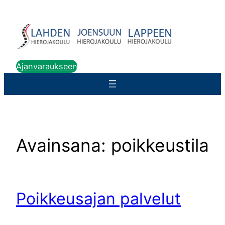
Siirry
sisältöön
Ajanvaraukseen
Avainsana:
poikkeustila
Poikkeusajan palvelut