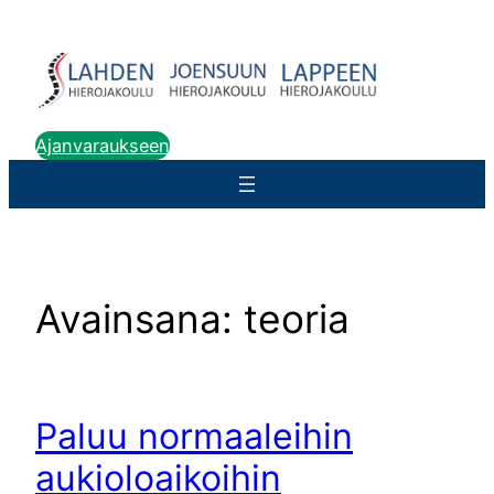
Siirry
sisältöön
Ajanvaraukseen
Avainsana:
teoria
Paluu normaaleihin
aukioloaikoihin