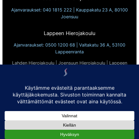
Ajanvaraukset: 040 1815 222 | Kauppakatu 23 A, 80100
Joensuu
Lappeen Hierojakoulu
Ajanvaraukset: 0500 1200 68 | Valtakatu 36 A, 53100
Lappeenranta
Lahden Hierojakoulu | Joensuun Hierojakoulu | Lappeen
Hierojakoulu
Vuodesta 2010
Tietosuojaseloste
Evästekäytännöt:
Sivusto ei käytä kolmannen osapuolen evästeitä eikä
seuraimia. Käytämme ainoastaan evästeitä, jotka ovat
sivuston toimivuuden kannalta välttämättömiä.