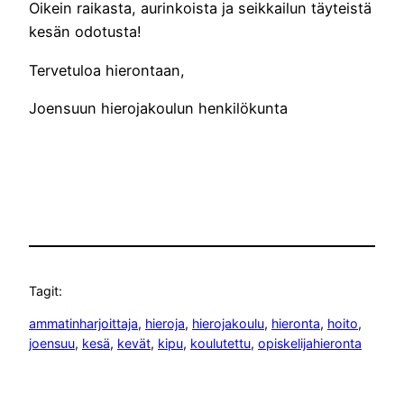
Oikein raikasta, aurinkoista ja seikkailun täyteistä
kesän odotusta!
Tervetuloa hierontaan,
Joensuun hierojakoulun henkilökunta
Tagit:
ammatinharjoittaja
, 
hieroja
, 
hierojakoulu
, 
hieronta
, 
hoito
, 
joensuu
, 
kesä
, 
kevät
, 
kipu
, 
koulutettu
, 
opiskelijahieronta