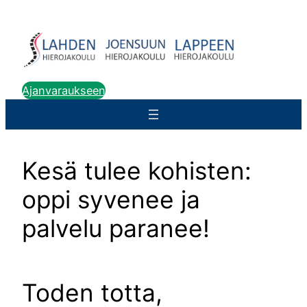
Siirry
sisältöön
Ajanvaraukseen
Kesä tulee kohisten:
oppi syvenee ja
palvelu paranee!
Toden totta,