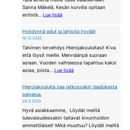
T
Sanna Mäkelä. Kesän korvilla opitaan
U
:
entistä…
Lue lisää
S
K
|
O
Hyödynnä edut ja lahjoita hyvää!
S
U
16.12.2025
e
L
Talvinen tervehdys Hierojakoulultasi! Kiva
l
U
että löysit meille. Mennäänpä suoraan
k
T
asiaan. Vuoden vaihteessa tapahtuu kaksi
ä
U
:
asiaa, joista…
Lue lisää
r
S
H
a
|
y
Hierojakoululta saa jatkossakin laadukasta
n
H
ö
palvelua.
g
o
d
26.9.2025
a
i
y
n
Hyvä asiakkaamme, Löydät meiltä
t
n
m
tulevaisudessakin taitavat kivunhoidon
o
n
o
ammattilaiset! Mikä muuttuu? Löydät meiltä
t