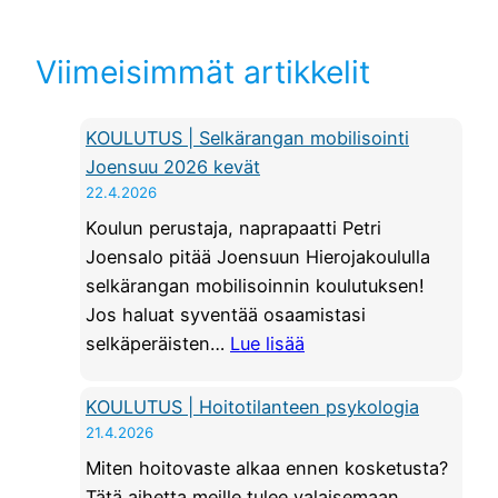
Viimeisimmät artikkelit
KOULUTUS | Selkärangan mobilisointi
Joensuu 2026 kevät
22.4.2026
Koulun perustaja, naprapaatti Petri
Joensalo pitää Joensuun Hierojakoululla
selkärangan mobilisoinnin koulutuksen!
Jos haluat syventää osaamistasi
:
selkäperäisten…
Lue lisää
K
O
KOULUTUS | Hoitotilanteen psykologia
U
21.4.2026
L
Miten hoitovaste alkaa ennen kosketusta?
U
Tätä aihetta meille tulee valaisemaan