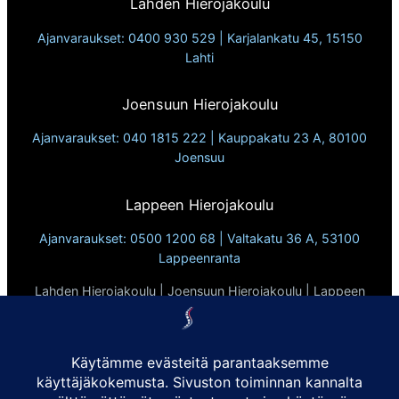
s
2
Lahden Hierojakoulu
t
a
ä
a
0
i
Ajanvaraukset: 0400 930 529 | Karjalankatu 45, 15150
ä
a
2
t
Lahti
!
j
6
p
a
k
u
Joensuun Hierojakoulu
t
e
k
Ajanvaraukset: 040 1815 222 | Kauppakatu 23 A, 80100
k
v
i
Joensuu
o
ä
n
s
t
k
Lappeen Hierojakoulu
s
o
a
Ajanvaraukset: 0500 1200 68 | Valtakatu 36 A, 53100
n
k
Lappeenranta
t
i
t
Lahden Hierojakoulu | Joensuun Hierojakoulu | Lappeen
n
i
Hierojakoulu
l
Vuodesta 2010
i
a
n
Tietosuojaseloste
a
d