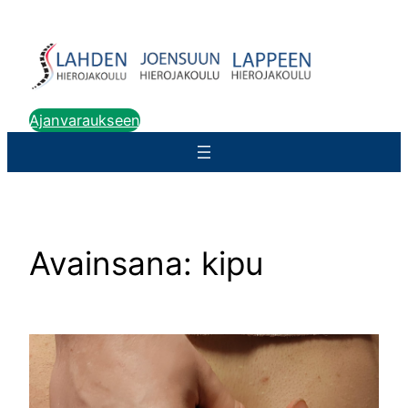
Siirry
sisältöön
Ajanvaraukseen
Avainsana:
kipu