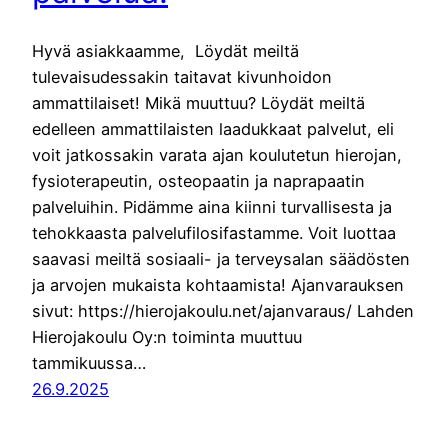
Hyvä asiakkaamme, Löydät meiltä
tulevaisudessakin taitavat kivunhoidon
ammattilaiset! Mikä muuttuu? Löydät meiltä
edelleen ammattilaisten laadukkaat palvelut, eli
voit jatkossakin varata ajan koulutetun hierojan,
fysioterapeutin, osteopaatin ja naprapaatin
palveluihin. Pidämme aina kiinni turvallisesta ja
tehokkaasta palvelufilosifastamme. Voit luottaa
saavasi meiltä sosiaali- ja terveysalan säädösten
ja arvojen mukaista kohtaamista! Ajanvarauksen
sivut: https://hierojakoulu.net/ajanvaraus/ Lahden
Hierojakoulu Oy:n toiminta muuttuu
tammikuussa…
26.9.2025