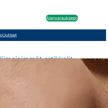
Ajanvaraukseen
o
Uutiset
Viimeisimmät artikkelit
KOULUTUS | Selkärangan mobilisointi
Joensuu 2026 kevät
22.4.2026
Koulun perustaja, naprapaatti Petri
Joensalo pitää Joensuun Hierojakoululla