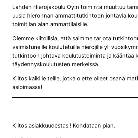
Lahden Hierojakoulu Oy:n toiminta muuttuu tamm
uusia hieronnan ammattitutkintoon johtavia kou
toimitilan alan ammattilaisille.
Olemme kiitollisia, että saimme tarjota tutkinto
valmistuneille koulutetuille hierojille yli vuosiky
tutkintoon johtava koulutustoiminta ja kääntää
täydennyskoulutusten merkeissä.
Kiitos kaikille teille, jotka olette olleet osan
asioimassa!
Kiitos asiakkuudestasi! Kohdataan pian.