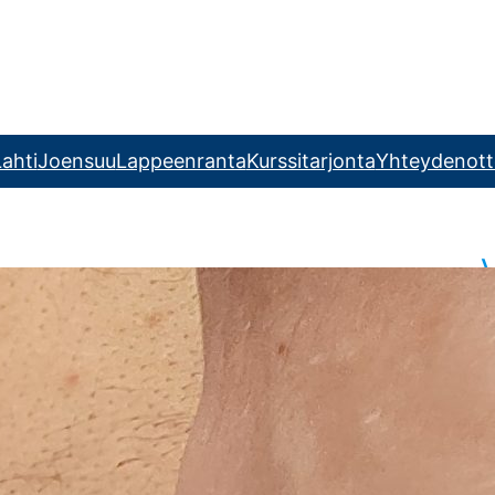
ahti
Joensuu
Lappeenranta
Kurssitarjonta
Yhteydenott