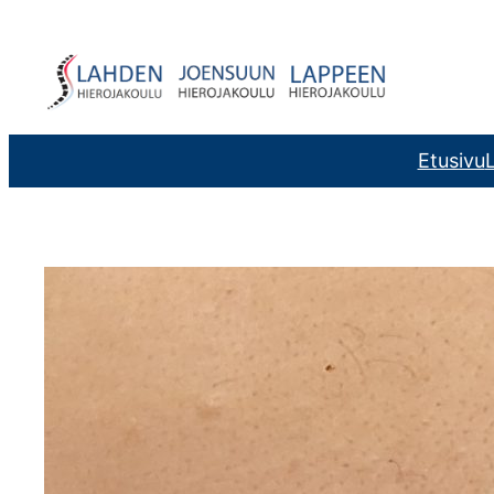
Siirry
sisältöön
Etusivu
L