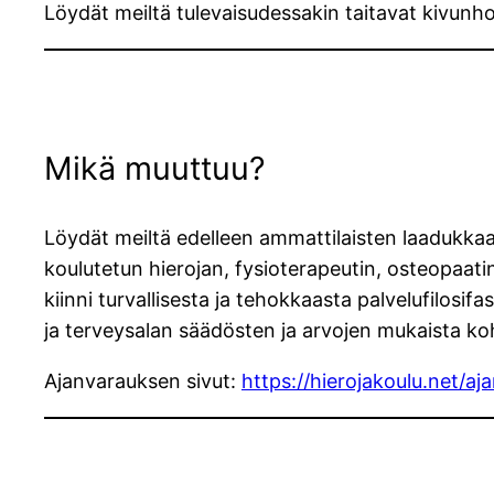
Löydät meiltä tulevaisudessakin taitavat kivunh
Mikä muuttuu?
Löydät meiltä edelleen ammattilaisten laadukkaat 
koulutetun hierojan, fysioterapeutin, osteopaati
kiinni turvallisesta ja tehokkaasta palvelufilosif
ja terveysalan säädösten ja arvojen mukaista ko
Ajanvarauksen sivut:
https://hierojakoulu.net/aj