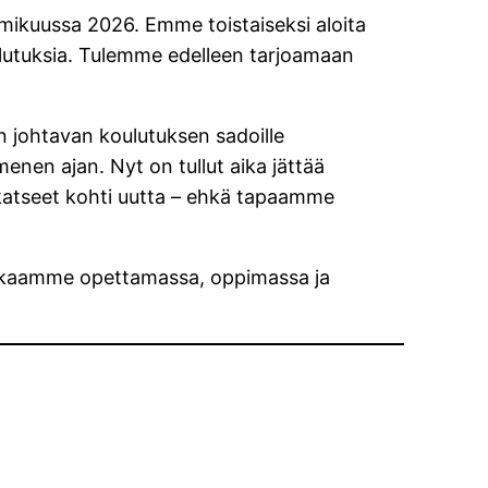
ikuussa 2026. Emme toistaiseksi aloita
lutuksia. Tulemme edelleen tarjoamaan
on johtavan koulutuksen sadoille
mmenen ajan. Nyt on tullut aika jättää
 katseet kohti uutta – ehkä tapaamme
a matkaamme opettamassa, oppimassa ja