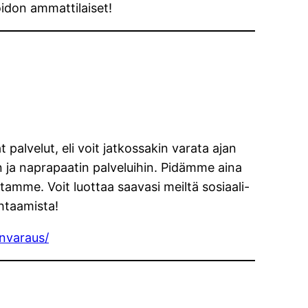
oidon ammattilaiset!
palvelut, eli voit jatkossakin varata ajan
n ja naprapaatin palveluihin. Pidämme aina
astamme. Voit luottaa saavasi meiltä sosiaali-
htaamista!
anvaraus/