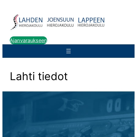
Siirry
sisältöön
Ajanvaraukseen
Lahti tiedot