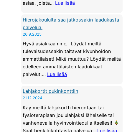
U
:
asiaa, joista…
Lue lisää
r
S
H
a
|
y
Hierojakoululta saa jatkossakin laadukasta
n
H
ö
palvelua.
g
o
d
26.9.2025
a
i
y
n
Hyvä asiakkaamme, Löydät meiltä
t
n
m
tulevaisudessakin taitavat kivunhoidon
o
n
o
ammattilaiset! Mikä muuttuu? Löydät meiltä
t
ä
b
edelleen ammattilaisten laadukkaat
i
e
:
i
palvelut,…
Lue lisää
l
d
H
l
a
u
i
i
Lahjakortit pukinkonttiin
n
t
e
s
21.12.2024
t
j
r
o
e
Käy meiltä lahjakortti hierontaan tai
a
o
i
e
fysioterapiaan joululahjaksi läheiselle tai
l
j
n
n
vanhenevalla hyvinvointiedulla itsellesi!
a
a
t
:
p
Saat henkilökohtaista palvelua…
Lue lisää