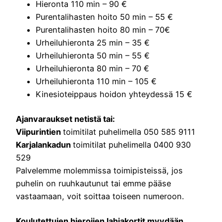
Hieronta 110 min – 90 €
Purentalihasten hoito 50 min – 55 €
Purentalihasten hoito 80 min – 70€
Urheiluhieronta 25 min – 35 €
Urheiluhieronta 50 min – 55 €
Urheiluhieronta 80 min – 70 €
Urheiluhieronta 110 min – 105 €
Kinesioteippaus hoidon yhteydessä 15 €
Ajanvaraukset netistä tai:
Viipurintien
toimitilat puhelimella 050 585 9111
Karjalankadun
toimitilat puhelimella 0400 930
529
Palvelemme molemmissa toimipisteissä, jos
puhelin on ruuhkautunut tai emme pääse
vastaamaan, voit soittaa toiseen numeroon.
Koulutettujen hierojien lahjakortit myydään