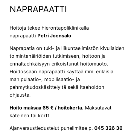
NAPRAPAATTI
Hoitoja tekee hierontapoliklinikalla
naprapaatti
Petri Joensalo
Naprapatia on tuki- ja liikuntaelimistön kivuliaiden
toimintahäiriöiden tutkimiseen, hoitoon ja
ennaltaehkäisyyn erikoistunut hoitomuoto.
Hoidossaan naprapaatti käyttää mm. erilaisia
manipulaatio-, mobilisaatio- ja
pehmytkudoskäsittelyitä sekä itsehoidon
ohjausta.
Hoito maksaa 65 € / hoitokerta.
Maksutavat
käteinen tai kortti.
Ajanvaraustiedustelut puhelimitse p.
045 326 36