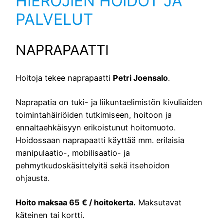
HIEROJIEN HOIDOT JA
PALVELUT
NAPRAPAATTI
Hoitoja tekee naprapaatti
Petri Joensalo
.
Naprapatia on tuki- ja liikuntaelimistön kivuliaiden
toimintahäiriöiden tutkimiseen, hoitoon ja
ennaltaehkäisyyn erikoistunut hoitomuoto.
Hoidossaan naprapaatti käyttää mm. erilaisia
manipulaatio-, mobilisaatio- ja
pehmytkudoskäsittelyitä sekä itsehoidon
ohjausta.
Hoito maksaa 65 € / hoitokerta.
Maksutavat
käteinen tai kortti.