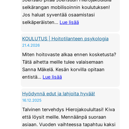
selkärangan mobilisoinnin koulutuksen!
Jos haluat syventää osaamistasi
:
selkäperäisten…
Lue lisää
K
O
KOULUTUS | Hoitotilanteen psykologia
U
21.4.2026
L
Miten hoitovaste alkaa ennen kosketusta?
U
Tätä aihetta meille tulee valaisemaan
T
Sanna Mäkelä. Kesän korvilla opitaan
U
:
entistä…
Lue lisää
S
K
|
O
Hyödynnä edut ja lahjoita hyvää!
S
U
16.12.2025
e
L
Talvinen tervehdys Hierojakoulultasi! Kiva
l
U
että löysit meille. Mennäänpä suoraan
k
T
asiaan. Vuoden vaihteessa tapahtuu kaksi
ä