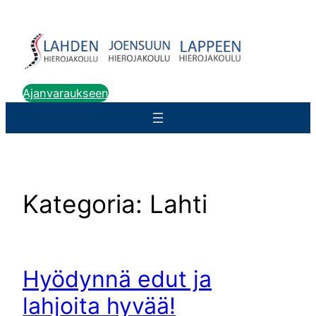
Siirry
sisältöön
Ajanvaraukseen
Kategoria:
Lahti
Hyödynnä edut ja
lahjoita hyvää!