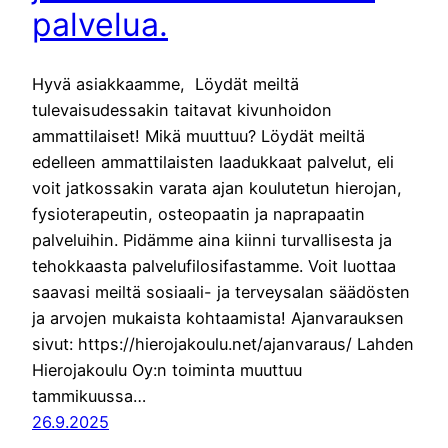
palvelua.
Hyvä asiakkaamme, Löydät meiltä
tulevaisudessakin taitavat kivunhoidon
ammattilaiset! Mikä muuttuu? Löydät meiltä
edelleen ammattilaisten laadukkaat palvelut, eli
voit jatkossakin varata ajan koulutetun hierojan,
fysioterapeutin, osteopaatin ja naprapaatin
palveluihin. Pidämme aina kiinni turvallisesta ja
tehokkaasta palvelufilosifastamme. Voit luottaa
saavasi meiltä sosiaali- ja terveysalan säädösten
ja arvojen mukaista kohtaamista! Ajanvarauksen
sivut: https://hierojakoulu.net/ajanvaraus/ Lahden
Hierojakoulu Oy:n toiminta muuttuu
tammikuussa…
26.9.2025