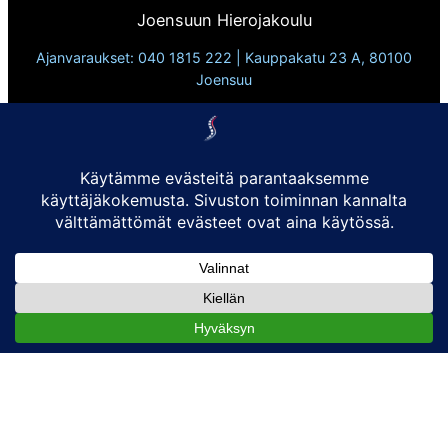
Joensuun Hierojakoulu
Ajanvaraukset: 040 1815 222 | Kauppakatu 23 A, 80100
Joensuu
Lappeen Hierojakoulu
Ajanvaraukset: 0500 1200 68 | Valtakatu 36 A, 53100
Lappeenranta
Lahden Hierojakoulu | Joensuun Hierojakoulu | Lappeen
Hierojakoulu
Vuodesta 2010
Tietosuojaseloste
Evästekäytännöt:
Sivusto ei käytä kolmannen osapuolen evästeitä eikä
seuraimia. Käytämme ainoastaan evästeitä, jotka ovat
sivuston toimivuuden kannalta välttämättömiä.