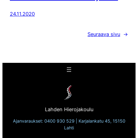
24.11.2020
Seuraava sivu
→
Lahden Hierojakoulu
Ajanvaraukset: 0400 930 529 | Karjalankatu 45, 15150
Lahti