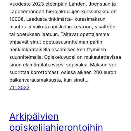
Vuodesta 2023 eteenpäin Lahden, Joensuun ja
Lappeenrannan hierojakoulujen kurssimaksu on
1000€. Laadusta tinkimättä- kurssimaksun
muutos ei vaikuta opiskelun kestoon, sisältöön
tai opetuksen laatuun. Taitavat opettajamme
ohjaavat sinut opetussuunnitelman pariin
henkilökohtaisella osaamisen kehittymisen
suunnitelmalla. Opiskeluvuosi on mukautettavissa
sinun elämäntilateeseesi sopivaksi. Maksun voi
suorittaa korottomasti osissa alkaen 200 euron
paikanvarausmaksusta, kun sinut…
7.11.2022
Arkipäivien
opiskelijahierontoihin