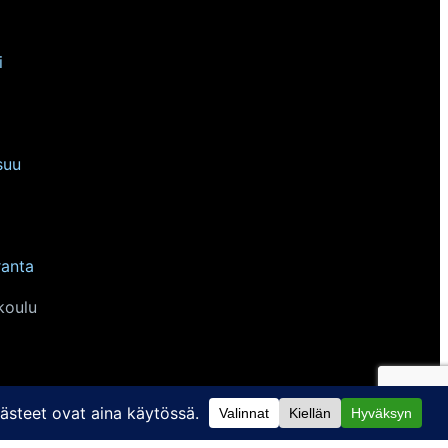
i
suu
ranta
koulu