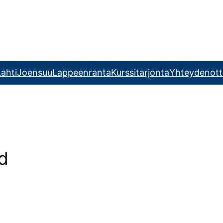
ahti
Joensuu
Lappeenranta
Kurssitarjonta
Yhteydenott
d