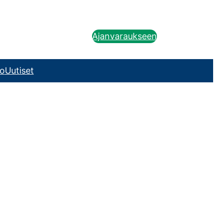
Ajanvaraukseen
o
Uutiset