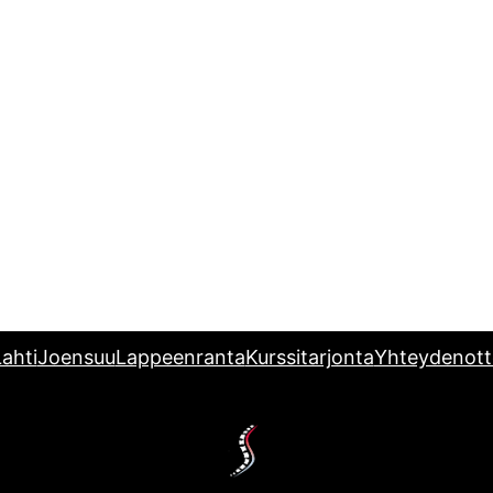
ahti
Joensuu
Lappeenranta
Kurssitarjonta
Yhteydenott