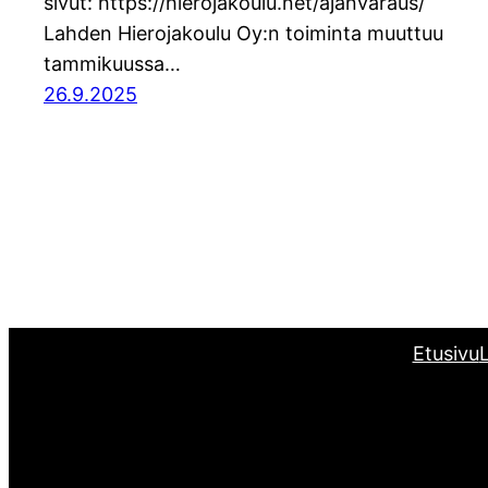
sivut: https://hierojakoulu.net/ajanvaraus/
Lahden Hierojakoulu Oy:n toiminta muuttuu
tammikuussa…
26.9.2025
Etusivu
L