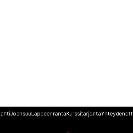
ahti
Joensuu
Lappeenranta
Kurssitarjonta
Yhteydenott