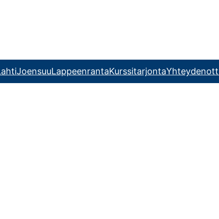
ahti
Joensuu
Lappeenranta
Kurssitarjonta
Yhteydenott