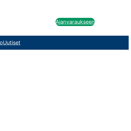
Ajanvaraukseen
o
Uutiset