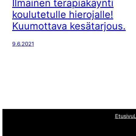
Ilmainen terapiakäynti
koulutetulle hierojalle!
Kuumottava kesätarjous.
9.6.2021
Etusivu
L