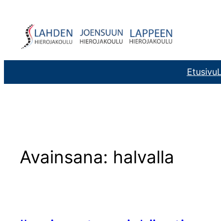
Siirry
sisältöön
Etusivu
L
Avainsana:
halvalla